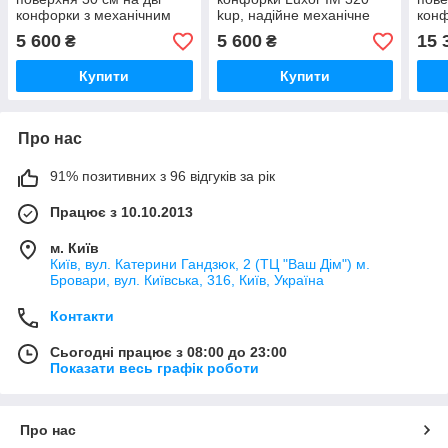
конфорки з механічним
kup, надійне механічне
конф
керуванням Luxor IM 320
керування
фун
5 600
5 600
15 
₴
₴
ВК
керу
455 
Купити
Купити
Про нас
91% позитивних з 96 відгуків за рік
Працює з 10.10.2013
м. Київ
Київ, вул. Катерини Гандзюк, 2 (ТЦ "Ваш Дім") м.
Бровари, вул. Київська, 316, Київ, Україна
Контакти
Сьогодні працює з 08:00 до 23:00
Показати весь графік роботи
Про нас