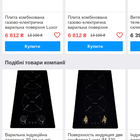
Плита комбінована
Плита комбінована
Витя
газово-електрична
газово-електрична
теле
варильна поверхня Luxor
варильна поверхня
скля
SH 68 SS Німеччина
склокераміка Luxor SH 68
Fant
6 812
6 812
6 3
₴
₴
13 100 ₴
13 100 ₴
BK Німеччина
два 
Купити
Купити
Подібні товари компанії
Варильна індукційна
Поверхность индукция две
Інду
поверхня 30 см на дві
конфорки Luxor IM 320
пове