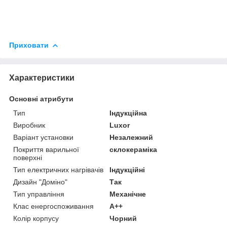
Приховати
Характеристики
Основні атрибути
Тип
Індукційна
Виробник
Luxor
Варіант установки
Незалежний
Покриття варильної
склокераміка
поверхні
Тип електричних нагрівачів
Індукційні
Дизайн "Доміно"
Так
Тип управління
Механічне
Клас енергоспоживання
A++
Колір корпусу
Чорний