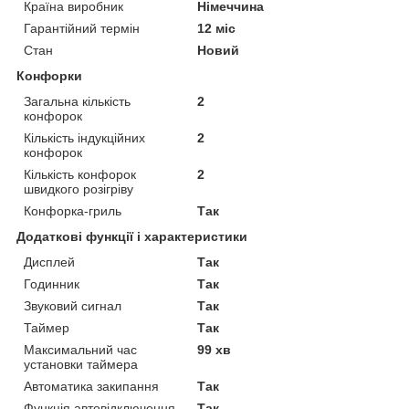
Країна виробник
Німеччина
Гарантійний термін
12 міс
Стан
Новий
Конфорки
Загальна кількість
2
конфорок
Кількість індукційних
2
конфорок
Кількість конфорок
2
швидкого розігріву
Конфорка-гриль
Так
Додаткові функції і характеристики
Дисплей
Так
Годинник
Так
Звуковий сигнал
Так
Таймер
Так
Максимальний час
99 хв
установки таймера
Автоматика закипання
Так
Функція автовідключення
Так