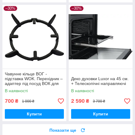
–30%
–30%
Чавунне кільце ВОГ -
підставка WOK. Перехідник –
Деко духовки Luxor на 45 см.
адаптер під посуд ВОК для
+ Телескопічні направляючі
газових плит
В наявності
В наявності
700
2 590
₴
₴
1 000 ₴
3 700 ₴
Купити
Купити
Показати ще