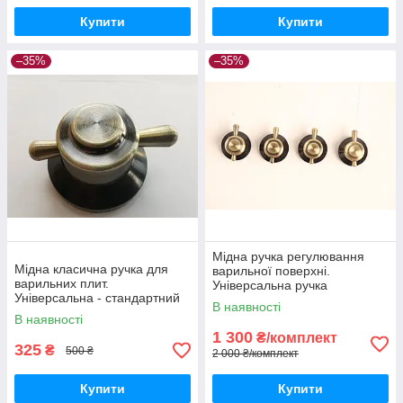
Купити
Купити
–35%
–35%
Мідна ручка регулювання
Мідна класична ручка для
варильної поверхні.
варильних плит.
Універсальна ручка
Універсальна - стандартний
перемикач для варильних
В наявності
роз'єм установки.
плит і панелей
В наявності
1 300
₴/комплект
325
₴
500 ₴
2 000 ₴/комплект
Купити
Купити