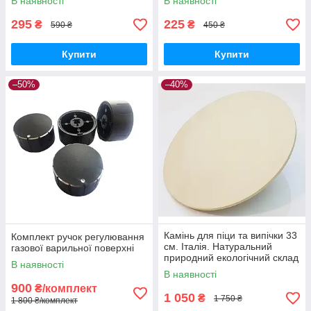
В наявності
В наявності
295
225
₴
₴
590 ₴
450 ₴
Купити
Купити
–50%
–40%
Камінь для піци та випічки 33
Комплект ручок регулювання
см. Італія. Натуральний
газової варильної поверхні
природний екологічний склад
В наявності
В наявності
900
₴/комплект
1 050
₴
1 750 ₴
1 800 ₴/комплект