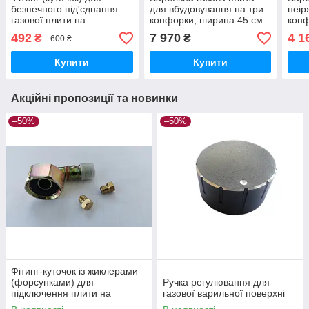
безпечного під'єднання
для вбудовування на три
неір
газової плити на
конфорки, ширина 45 см.
конф
природний газ
Luxor RG 445. Чорне скло,
Газк
492
7 970
4 1
₴
₴
600 ₴
чавун, контроль,
Lux
автозапалювання.
Купити
Купити
Акційні пропозиції та новинки
–50%
–50%
Фітинг-куточок із жиклерами
(форсунками) для
Ручка регулювання для
підключення плити на
газової варильної поверхні
балонний газ.