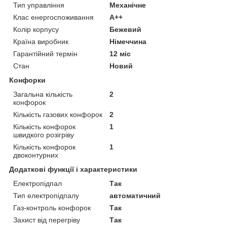
Тип управління
Механічне
Клас енергоспоживання
A++
Колір корпусу
Бежевий
Країна виробник
Німеччина
Гарантійний термін
12 міс
Стан
Новий
Конфорки
Загальна кількість
2
конфорок
Кількість газових конфорок
2
Кількість конфорок
1
швидкого розігріву
Кількість конфорок
1
двоконтурних
Додаткові функції і характеристики
Електропідпал
Так
Тип електропідпалу
автоматичний
Газ-контроль конфорок
Так
Захист від перегріву
Так