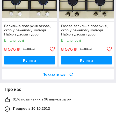
Варильна поверхня газова,
Газова варильна поверхня,
скло у бежевому кольорі.
скло у бежевому кольорі.
Набір з двома турбо
Набір з двома турбо
пальників вог. Luxor
пальників вог. Luxor
В наявності
В наявності
Німеччина
Німеччина
8 576
8 576
₴
₴
12 800 ₴
12 800 ₴
Купити
Купити
Показати ще
Про нас
91% позитивних з 96 відгуків за рік
Працює з 10.10.2013