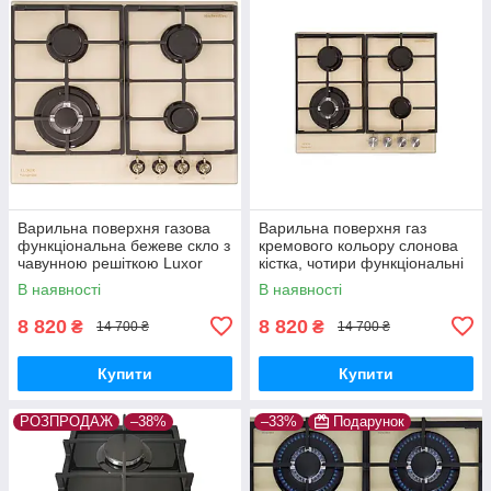
Варильна поверхня газова
Варильна поверхня газ
функціональна бежеве скло з
кремового кольору слонова
чавунною решіткою Luxor
кістка, чотири функціональні
EGR 740 Rustik
конфорки Luxor EG 740 .
В наявності
В наявності
8 820
8 820
₴
₴
14 700 ₴
14 700 ₴
Купити
Купити
РОЗПРОДАЖ
–38%
–33%
Подарунок