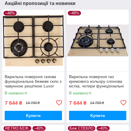
Акційні пропозиції та новинки
–48%
–48%
Варильна поверхня газова
Варильна поверхня газ
функціональна бежеве скло з
кремового кольору слонова
чавунною решіткою Luxor
кістка, чотири функціональні
EGR 740 Rustik
конфорки Luxor EG 740
В наявності
В наявності
Німеччина
7 644
7 644
₴
₴
14 700 ₴
14 700 ₴
Купити
Купити
RETRO БЕЖ.
–40%
Беж СТЕКЛО
–40%