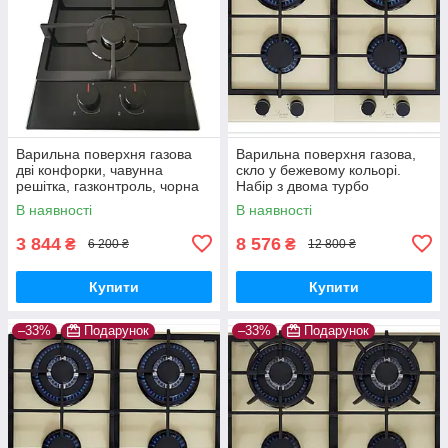
Варильна поверхня газова
Варильна поверхня газова,
дві конфорки, чавунна
скло у бежевому кольорі.
решітка, газконтроль, чорна
Набір з двома турбо
Built-in Gas Hob PGE 320
пальників вог. Luxor
В наявності
В наявності
BCH
Німеччина
3 844
8 576
₴
₴
6 200 ₴
12 800 ₴
Купити
Купити
–33%
Подарунок
–33%
Подарунок