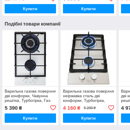
два мотори
Німе
Купити
Купити
Подібні товари компанії
Варильна газова поверхня
Варильна газова поверхня
Вари
дві конфорки, Чавунна
неіржавка сталь дві
дві 
решітка, Турбогірка, Газ-
конфорки, Турбогірка,
реші
контроль, Німеччина Luxor
Газконтроль, Німеччина
конт
5 390
4 160
4 9
₴
₴
5 200 ₴
PGM W
Luxor PGM SS
PGM
Купити
Купити