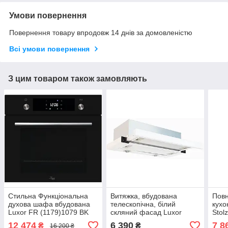
Умови повернення
Повернення товару впродовж 14 днів за домовленістю
Всі умови повернення
З цим товаром також замовляють
Стильна Функціональна
Витяжка, вбудована
Повн
духова шафа вбудована
телескопічна, білий
кухо
Luxor FR (1179)1079 BK
скляний фасад Luxor
Stol
Німеччина
Fantom W - 1000 куб/м -
поту
12 474
6 390
7 8
₴
₴
16 200 ₴