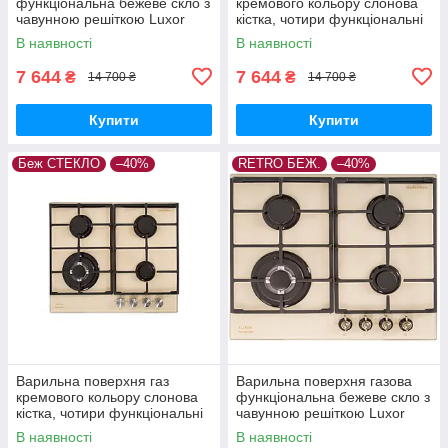
функціональна бежеве скло з
кремового кольору слонова
чавунною решіткою Luxor
кістка, чотири функціональні
EGR 740 Rustik
конфорки Luxor EG 740
В наявності
В наявності
Німеччина
7 644
7 644
₴
₴
14 700 ₴
14 700 ₴
Купити
Купити
Беж СТЕКЛО
–40%
RETRO БЕЖ.
–40%
Варильна поверхня газ
Варильна поверхня газова
кремового кольору слонова
функціональна бежеве скло з
кістка, чотири функціональні
чавунною решіткою Luxor
конфорки Luxor EG 740 .
EGR 740 Rustik
В наявності
В наявності