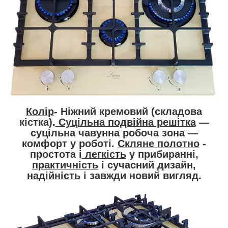
Колір
- Ніжний кремовий (складова
кістка).
Суцільна подвійна решітка
—
суцільна чавунна робоча зона —
комфорт у роботі.
Скляне полотно
-
простота і
легкість
у прибиранні,
практичність
і сучасний дизайн,
надійність
і завжди новий вигляд.