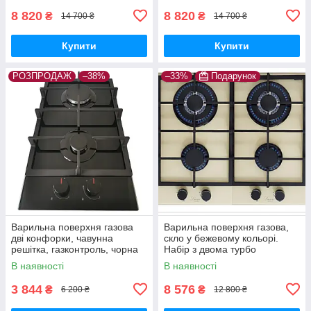
8 820
8 820
₴
₴
14 700 ₴
14 700 ₴
Купити
Купити
РОЗПРОДАЖ
–38%
–33%
Подарунок
Варильна поверхня газова
Варильна поверхня газова,
дві конфорки, чавунна
скло у бежевому кольорі.
решітка, газконтроль, чорна
Набір з двома турбо
Built-in Gas Hob PGE 320
пальників вог. Luxor
В наявності
В наявності
BCH
Німеччина
3 844
8 576
₴
₴
6 200 ₴
12 800 ₴