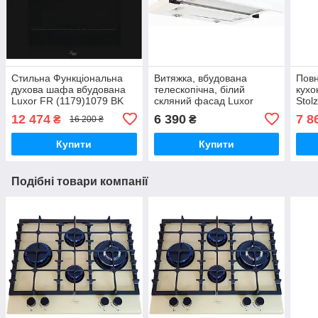
Стильна Функціональна
Витяжка, вбудована
Повн
духова шафа вбудована
телескопічна, білий
кухо
Luxor FR (1179)1079 BK
скляний фасад Luxor
Stol
Німеччина
Fantom W - 1000 куб/м -
поту
12 474
6 390
7 8
₴
₴
16 200 ₴
два мотори
Німе
Купити
Купити
Подібні товари компанії