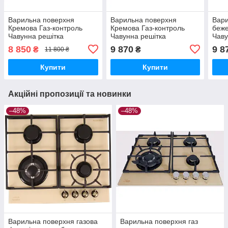
Варильна поверхня
Варильна поверхня
Вари
Кремова Газ-контроль
Кремова Газ-контроль
беже
Чавунна решітка
Чавунна решітка
Чаву
автопідпалювач Luxor RG
автопідпалювач Luxor RG
авто
8 850
9 870
9 8
₴
₴
11 800 ₴
650 Rustik, Німеччина
650 R
650 
Купити
Купити
Акційні пропозиції та новинки
–48%
–48%
Варильна поверхня газова
Варильна поверхня газ