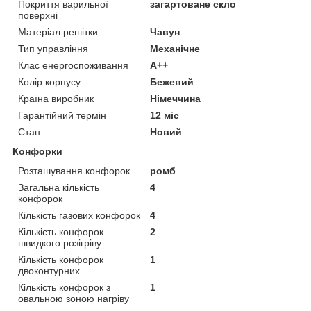
Покриття варильної
загартоване скло
поверхні
Матеріал решітки
Чавун
Тип управління
Механічне
Клас енергоспоживання
A++
Колір корпусу
Бежевий
Країна виробник
Німеччина
Гарантійний термін
12 міс
Стан
Новий
Конфорки
Розташування конфорок
ромб
Загальна кількість
4
конфорок
Кількість газових конфорок
4
Кількість конфорок
2
швидкого розігріву
Кількість конфорок
1
двоконтурних
Кількість конфорок з
1
овальною зоною нагріву