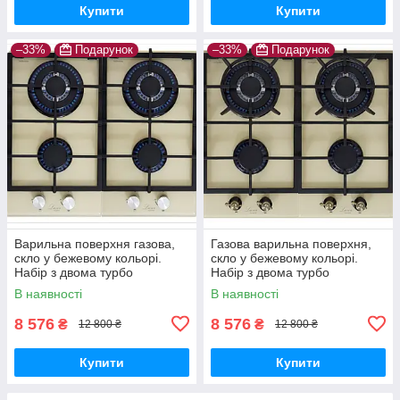
Купити
Купити
–33%
Подарунок
–33%
Подарунок
Варильна поверхня газова,
Газова варильна поверхня,
скло у бежевому кольорі.
скло у бежевому кольорі.
Набір з двома турбо
Набір з двома турбо
пальників вог. Luxor
пальників вог. Luxor
В наявності
В наявності
Німеччина
Німеччина
8 576
8 576
₴
₴
12 800 ₴
12 800 ₴
Купити
Купити