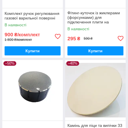
Фітинг-куточок із жиклерами
Комплект ручок регулювання
(форсунками) для
газової варильної поверхні
підключення плити на
В наявності
балонний газ.
В наявності
900
₴/комплект
295
₴
590 ₴
1 800 ₴/комплект
Купити
Купити
–50%
–40%
Камінь для піци та випічки 33