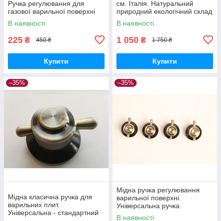
Ручка регулювання для
см. Італія. Натуральний
газової варильної поверхні
природний екологічний склад
В наявності
В наявності
225
1 050
₴
₴
450 ₴
1 750 ₴
Купити
Купити
–35%
–35%
Мідна ручка регулювання
Мідна класична ручка для
варильної поверхні.
варильних плит.
Універсальна ручка
Універсальна - стандартний
перемикач для варильних
В наявності
роз'єм установки.