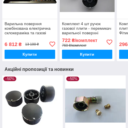
Варильна поверхня
Комплект 4 шт ручок
Комп
комбінована електрична
газової плити - перемикач
плит
склокераміка та газові
варильної поверхні
Фіти
конфорки Luxor SH 68 BK
жикл
722
₴/комплект
Німеччина
6 812
296
₴
13 100 ₴
760 ₴/комплект
Купити
Купити
Акційні пропозиції та новинки
–50%
–50%