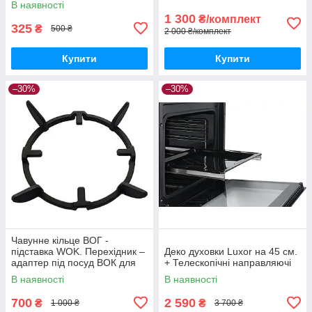
плит і панелей
В наявності
1 300
₴/комплект
325
₴
500 ₴
2 000 ₴/комплект
Купити
Купити
–30%
–30%
Чавунне кільце ВОГ -
підставка WOK. Перехідник –
Деко духовки Luxor на 45 см.
адаптер під посуд ВОК для
+ Телескопічні направляючі
газових плит
В наявності
В наявності
700
2 590
₴
₴
1 000 ₴
3 700 ₴