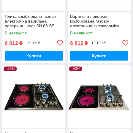
Плита комбінована газово-
Варильна поверхня
електрична варильна
комбінована газово-
поверхня Luxor SH 68 SS
електрична склокераміка
Німеччина
Luxor SH 68 BK Німеччина
В наявності
В наявності
6 812
6 812
₴
₴
13 100 ₴
13 100 ₴
Купити
Купити
–48%
–40%