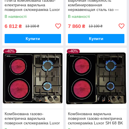
Плита комбінована газово-
Варочная поверхность
електрична варильна
комбинированная
поверхня склокераміка Luxor
нержавеющая сталь газ —
SH 68 BK Німеччина
электро HI Light
В наявності
В наявності
стеклокерамика Luxor SH 68
Skup
6 812
7 860
₴
₴
13 100 ₴
13 100 ₴
Купити
Купити
–40%
–40%
Комбінована газово-
Комбінована варильна
електрична варильна
поверхня газово-електрична
поверхня склокераміка Luxor
склокераміка Luxor SH 68 BK
SH 68 BK.