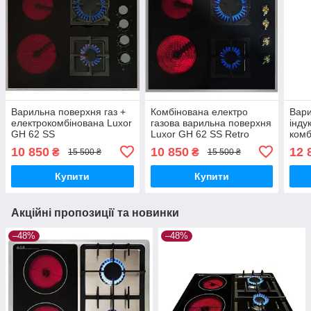
Варильна поверхня газ +
Комбінована електро
Вари
електрокомбінована Luxor
газова варильна поверхня
інду
GH 62 SS
Luxor GH 62 SS Retro
комб
в ст
10 850
10 850
12 
₴
₴
15 500 ₴
15 500 ₴
67 S
Купити
Купити
Акційні пропозиції та новинки
–48%
–48%