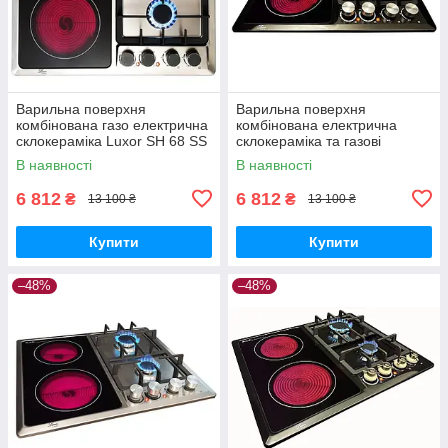
Варильна поверхня
Варильна поверхня
комбінована газо електрична
комбінована електрична
склокераміка Luxor SH 68 SS
склокераміка та газові
Німеччина
конфорки Luxor SH 68 BK
В наявності
В наявності
Німеччина
6 812
6 812
₴
₴
13 100 ₴
13 100 ₴
Купити
Купити
–48%
–48%