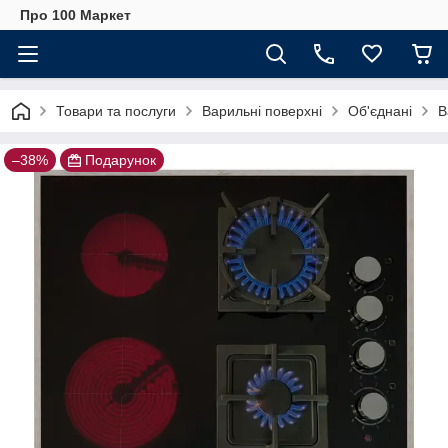
Про 100 Маркет
Товари та послуги
Варильні поверхні
Об'єднані
В
–38%
Подарунок