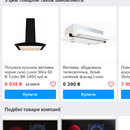
З цим товаром також замовляють
Потужна кухонна витяжка,
Витяжка, вбудована
Повн
чорне скло Luxor Mira 60
телескопічна, білий
кухо
B Turbo BK 1450 куб.м.
скляний фасад Luxor
Stol
потужності, тиха 39 дБ.
Fantom W - 1000 куб/м -
поту
8 938
6 390
7 8
₴
₴
10 900 ₴
два мотори
Німе
Купити
Купити
Подібні товари компанії