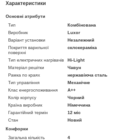
Характеристики
Основні атрибути
Тип
Комбінована
Виробник
Luxor
Варіант установки
Незалежний
Покриття варильної
склокераміка
поверхні
Тип електричних нагрівачів
Hi-Light
Матеріал решітки
Чавун
Рамка по краях
нержавіюча сталь
Тип управління
Механічне
Клас енергоспоживання
A++
Колір корпусу
Чорний
Країна виробник
Німеччина
Гарантійний термін
12 міс
Стан
Новий
Конфорки
Загальна кількість
4