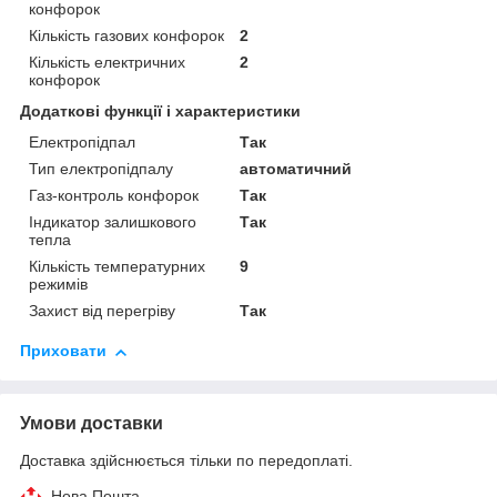
конфорок
Кількість газових конфорок
2
Кількість електричних
2
конфорок
Додаткові функції і характеристики
Електропідпал
Так
Тип електропідпалу
автоматичний
Газ-контроль конфорок
Так
Індикатор залишкового
Так
тепла
Кількість температурних
9
режимів
Захист від перегріву
Так
Приховати
Умови доставки
Доставка здійснюється тільки по передоплаті.
Нова Пошта