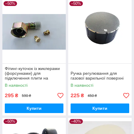
–50%
–50%
Фітинг-куточок із жиклерами
(форсунками) для
Ручка регулювання для
підключення плити на
газової варильної поверхні
балонний газ.
В наявності
В наявності
295
225
₴
₴
590 ₴
450 ₴
Купити
Купити
–50%
–40%