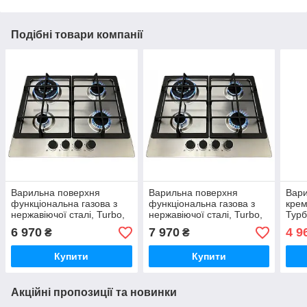
Подібні товари компанії
Варильна поверхня
Варильна поверхня
Вари
функціональна газова з
функціональна газова з
крем
нержавіючої сталі, Turbo,
нержавіючої сталі, Turbo,
Турб
чавун решітки Luxor PGE
чавун решітки Luxor PGE
Нім
6 970
7 970
4 9
₴
₴
640 Німеччина
640 B
BG
Купити
Купити
Акційні пропозиції та новинки