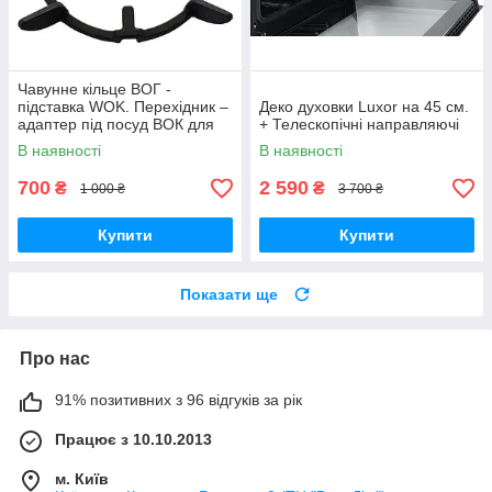
Чавунне кільце ВОГ -
підставка WOK. Перехідник –
Деко духовки Luxor на 45 см.
адаптер під посуд ВОК для
+ Телескопічні направляючі
газових плит
В наявності
В наявності
700
2 590
₴
₴
1 000 ₴
3 700 ₴
Купити
Купити
Показати ще
Про нас
91% позитивних з 96 відгуків за рік
Працює з 10.10.2013
м. Київ