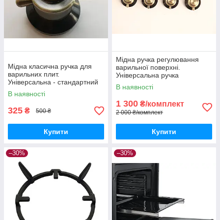
Мідна ручка регулювання
Мідна класична ручка для
варильної поверхні.
варильних плит.
Універсальна ручка
Універсальна - стандартний
перемикач для варильних
В наявності
роз'єм установки.
плит і панелей
В наявності
1 300
₴/комплект
325
₴
500 ₴
2 000 ₴/комплект
Купити
Купити
–30%
–30%