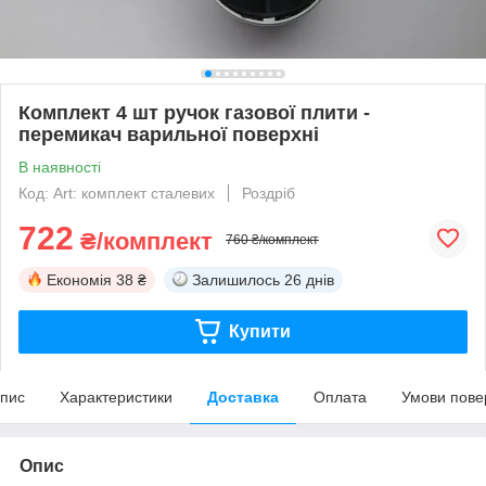
Комплект 4 шт ручок газової плити -
перемикач варильної поверхні
В наявності
Код: Art: комплект сталевих
Роздріб
722
₴/комплект
760 ₴/комплект
Економія
38 ₴
Залишилось
26 днів
Купити
пис
Характеристики
Доставка
Оплата
Умови пове
Опис