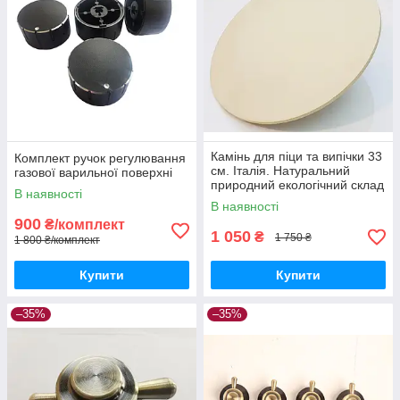
Камінь для піци та випічки 33
Комплект ручок регулювання
см. Італія. Натуральний
газової варильної поверхні
природний екологічний склад
В наявності
В наявності
900
₴/комплект
1 050
₴
1 750 ₴
1 800 ₴/комплект
Купити
Купити
–35%
–35%