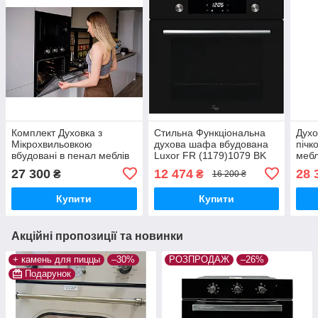
Комплект Духовка з
Стильна Функціональна
Духо
Мікрохвильовкою
духова шафа вбудована
пічк
вбудовані в пенал меблів
Luxor FR (1179)1079 BK
мебл
колонної. Чорний скляний
Німеччина
скля
27 300
12 474
28 
₴
₴
16 200 ₴
фасад
Купити
Купити
Акційні пропозиції та новинки
+ камень для пиццы
–30%
РОЗПРОДАЖ
–26%
Подарунок