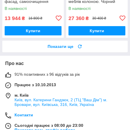
фасад, самоочищення
меблів колоною. Чорний
LUXOR FR1180 BK
скляний фасад. 95 літрів
В наявності
В наявності
Німеччина
13 944
27 360
₴
₴
16 800 ₴
30 400 ₴
Купити
Купити
Показати ще
Про нас
91% позитивних з 96 відгуків за рік
Працює з 10.10.2013
м. Київ
Київ, вул. Катерини Гандзюк, 2 (ТЦ "Ваш Дім") м.
Бровари, вул. Київська, 316, Київ, Україна
Контакти
Сьогодні працює з 08:00 до 23:00
Показати весь графік роботи