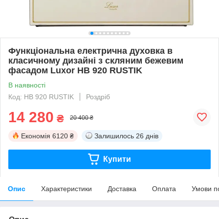
Функціональна електрична духовка в
класичному дизайні з скляним бежевим
фасадом Luxor HB 920 RUSTIK
В наявності
Код: HB 920 RUSTIK
Роздріб
14 280
₴
20 400 ₴
Економія
6120 ₴
Залишилось
26 днів
Купити
Опис
Характеристики
Доставка
Оплата
Умови п