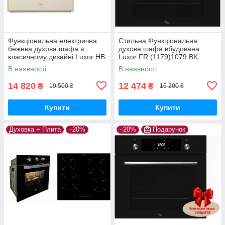
Функціональна електрична
Стильна Функціональна
бежева духова шафа в
духова шафа вбудована
класичному дизайні Luxor HB
Luxor FR (1179)1079 BK
920 Rustik Classico.+ камінь
Німеччина
В наявності
В наявності
для піци
14 820
12 474
₴
₴
19 500 ₴
16 200 ₴
Купити
Купити
Духовка + Плита
–20%
–20%
Подарунок