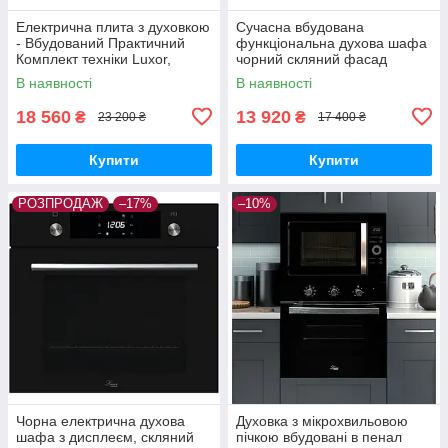
Електрична плита з духовкою
Сучасна вбудована
- Вбудований Практичний
функціональна духова шафа
Комплект техніки Luxor,
чорний скляний фасад
Німеччина
LUXOR FR 1079 BK
В наявності
В наявності
Німеччина
18 560
13 920
₴
₴
23 200 ₴
17 400 ₴
Купити
Купити
РОЗПРОДАЖ
–17%
–10%
Чорна електрична духова
Духовка з мікрохвильовою
шафа з дисплеєм, скляний
пічкою вбудовані в пенал