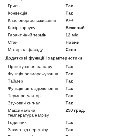
Гриль
Так
Конвекція
Так
Клас енергоспоживання
A++
Колір корпусу
Бежевий
Гарантійний термін
12 міс
Стан
Новий
Матеріал фасаду
Скло
Додаткові функції і характеристики
Приготування на пару
Так
Функція розморожування
Так
Таймер
Так
Функція автовідключення
Так
Терморегулятор
Так
Звуковий сигнал
Так
Максимальна
250 град.
температура нагріву
Годинник
Так
Захист від перегріву
Так