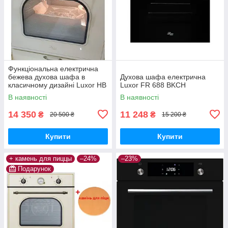
Функціональна електрична
бежева духова шафа в
Духова шафа електрична
класичному дизайні Luxor HB
Luxor FR 688 BKCH
920
В наявності
В наявності
14 350
11 248
₴
₴
20 500 ₴
15 200 ₴
Купити
Купити
+ камень для пиццы
–24%
–23%
Подарунок