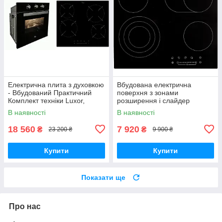
Електрична плита з духовкою
Вбудована електрична
- Вбудований Практичний
поверхня з зонами
Комплект техніки Luxor,
розширення і слайдер
Німеччина
керуванням Luxor RH 677
В наявності
В наявності
BSA
18 560
7 920
₴
₴
23 200 ₴
9 900 ₴
Купити
Купити
Показати ще
Про нас