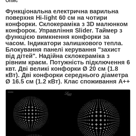
Опис
Функціональна електрична варильна
поверхня Hi-light 60 см на чотири
конфорки. Склокераміка з 3D малюнком
конфорок. Управління Slider. Таймер з
функцією вимкнення конфорки за
часом. Індикатори залишкового тепла.
Блокування панелі керування "захист
від дітей". Надійна склокераміка з
рівним краєм. Потужність підключення 6
квт. Дві великі конфорки Ø 20 см (1.8
кВт). Дві конфорки середнього діаметра
Ø 16.5 см (1.2 кВт). Клас споживання А++