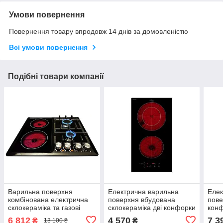
Умови повернення
Повернення товару впродовж 14 днів за домовленістю
Всі умови повернення
Подібні товари компанії
Варильна поверхня
Електрична варильна
Елек
комбінована електрична
поверхня вбудована
пове
склокераміка та газові
склокераміка дві конфорки
конф
конфорки Luxor SH 68 BK
Luxor LPS 341 B CH
Luxo
6 812
4 570
7 3
₴
₴
13 100 ₴