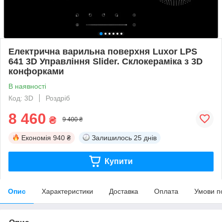
Електрична варильна поверхня Luxor LPS
641 3D Управління Slider. Склокераміка з 3D
конфорками
В наявності
Код: 3D
Роздріб
8 460
₴
9 400 ₴
Економія
940 ₴
Залишилось
25 днів
Купити
Опис
Характеристики
Доставка
Оплата
Умови п