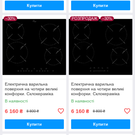
Купити
Купити
–30%
РОЗПРОДАЖ
–30%
Електрична варильна
Електрична варильна
поверхня на чотири великі
поверхня на чотири великі
конфорки. Склокераміка
конфорки. Склокераміка
Luxor EPH 640 DL Німеччина.
Luxor EPS 641 DL Німеччина.
В наявності
В наявності
6 160
6 160
₴
₴
8 800 ₴
8 800 ₴
Купити
Купити