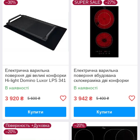
–30%
SUPER SALE
–27%
Електрична варильна
Електрична варильна
поверхня дві великі конфорки
поверхня вбудована
Hi-light Domino Luxor LPS 341
склокераміка дві конфорки
DL Німеччина
Luxor LPS 341 B CH
В наявності
В наявності
Німеччина
3 920
3 942
₴
₴
5 600 ₴
5 400 ₴
Купити
Купити
Поверхность +Духовка
–20%
–20%