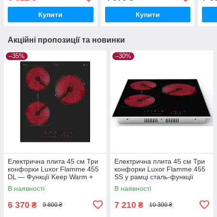
Німеччина
Купити
Купити
Акційні пропозиції та новинки
–35%
–30%
Електрична плита 45 см Три
Електрична плита 45 см Три
конфорки Luxor Flamme 455
конфорки Luxor Flamme 455
DL — Функції Keep Warm +
SS у рамці сталь-функції
Stop and Go
Keep Warm + Stop and Go
В наявності
В наявності
6 370
7 210
₴
₴
9 800 ₴
10 300 ₴