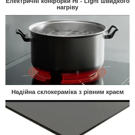
Електричні конфорки Hi - Light швидкого
нагріву
Надійна склокераміка з рівним краєм