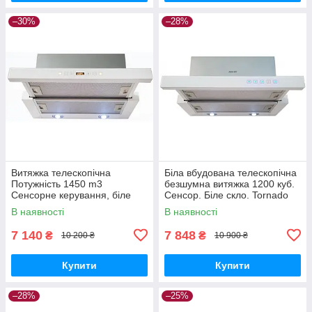
–30%
–28%
Витяжка телескопічна
Біла вбудована телескопічна
Потужність 1450 m3
безшумна витяжка 1200 куб.
Сенсорне керування, біле
Сенсор. Біле скло. Tornado
скло. вбудована Luxor Elite
Glass 60 WH
В наявності
В наявності
F60 WH
7 140
7 848
₴
₴
10 200 ₴
10 900 ₴
Купити
Купити
–28%
–25%