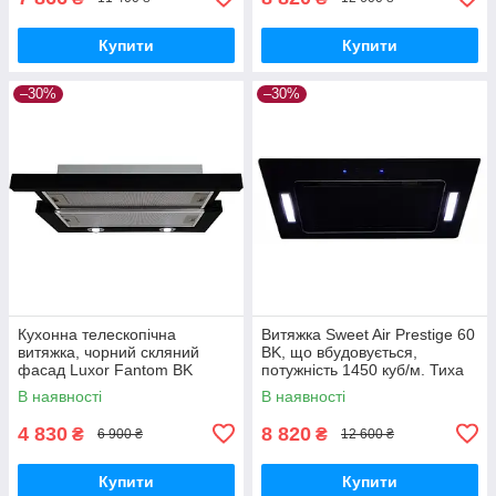
Купити
Купити
–30%
–30%
Кухонна телескопічна
Витяжка Sweet Air Prestige 60
витяжка, чорний скляний
BK, що вбудовується,
фасад Luxor Fantom BK
потужність 1450 куб/м. Тиха
потужність 1000 куб/м.
39 дБ. Чорне скло. Італія
В наявності
В наявності
4 830
8 820
₴
₴
6 900 ₴
12 600 ₴
Купити
Купити