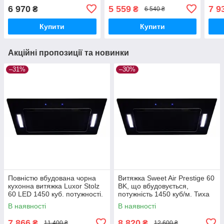
Fantom W - 1000 куб/м -
безшумна робота. Luxor
скло
6 970
5 559
7 9
₴
₴
6 540 ₴
два мотори.
JET SS.
Elit
Купити
Купити
Акційні пропозиції та новинки
–31%
–30%
Повністю вбудована чорна
Витяжка Sweet Air Prestige 60
кухонна витяжка Luxor Stolz
BK, що вбудовується,
60 LED 1450 куб. потужності.
потужність 1450 куб/м. Тиха
Тиха 39 дБ. Німеччина
39 дБ. Чорне скло. Італія
В наявності
В наявності
7 866
8 820
₴
₴
11 400 ₴
12 600 ₴