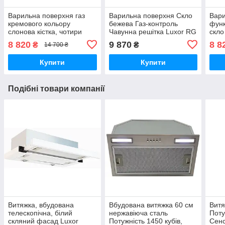
Варильна поверхня газ
Варильна поверхня Скло
Вари
кремового кольору
бежева Газ-контроль
функ
слонова кістка, чотири
Чавунна решітка Luxor RG
скло
функціональні конфорки
650 (крем))
Luxo
8 820
9 870
8 8
₴
₴
14 700 ₴
Luxor EG 740 .
Купити
Купити
Подібні товари компанії
Витяжка, вбудована
Вбудована витяжка 60 см
Витя
телескопічна, білий
нержавіюча сталь
Поту
скляний фасад Luxor
Потужність 1450 кубів,
Сенс