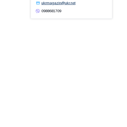
ukrmagazin@ukr.net
0988681709