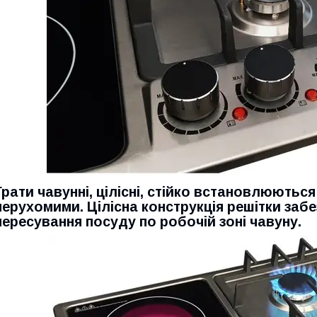
Грати чавунні, цілісні, стійко встановлюютьс
нерухомими. Цілісна конструкція решітки забе
пересування посуду по робочій зоні чавуну.