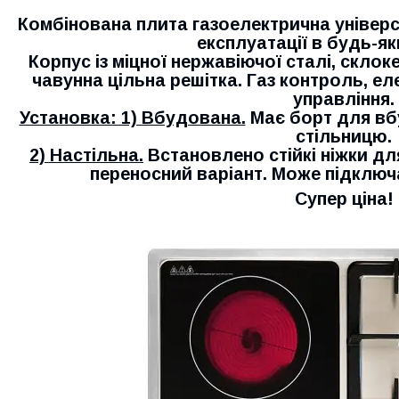
Комбінована плита газоелектрична універс
експлуатації в будь-як
Корпус із міцної нержавіючої сталі, склок
чавунна цільна решітка. Газ контроль, е
управління.
Установка: 1) Вбудована.
Має борт для вб
стільницю.
2) Настільна.
Встановлено стійкі ніжки для
переносний варіант. Може підключ
Супер ціна!